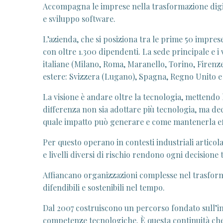
Accompagna le imprese nella trasformazione digit
e sviluppo software.
L’azienda, che si posiziona tra le prime 50 imprese
con oltre 1.300 dipendenti. La sede principale e i va
italiane (Milano, Roma, Maranello, Torino, Firenze, 
estere: Svizzera (Lugano), Spagna, Regno Unito e 
La visione è andare oltre la tecnologia, mettendo 
differenza non sia adottare più tecnologia, ma de
quale impatto può generare e come mantenerla ef
Per questo operano in contesti industriali articola
e livelli diversi di rischio rendono ogni decisione
Affiancano organizzazioni complesse nel trasformar
difendibili e sostenibili nel tempo.
Dal 2007 costruiscono un percorso fondato sull’in
competenze tecnologiche. È questa continuità che 